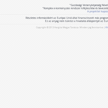
"Gazdasági Versenyképesség Növel
"Komplex e-kormányzási rendszer kifejlesztése és bevezet
A projekttel kapcs
Részletes információkért az Európai Unió által finanszírozott más program
Ez az anyag nem tükrözi a hivatalos álláspontját az E
Copyright © 2013 Hargita Megye Tanácsa. Minden jog fenntartva |
Ál