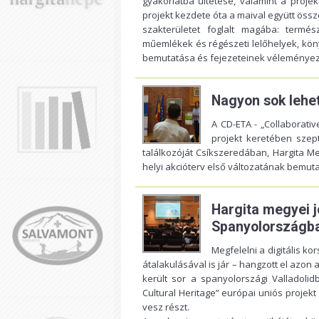
gyakorlatba ültetése, valamint a proje
projekt kezdete óta a maival együtt össze
szakterületet foglalt magába: termés
műemlékek és régészeti lelőhelyek, köny
bemutatása és fejezeteinek véleménye
Nagyon sok lehet
A CD-ETA - „Collaborativ
projekt keretében szept
találkozóját Csíkszeredában, Hargita
helyi akcióterv első változatának bemut
Hargita megyei j
Spanyolországb
Megfelelni a digitális 
átalakulásával is jár – hangzott el azon
került sor a spanyolországi Valladolid
Cultural Heritage” európai uniós projek
vesz részt.