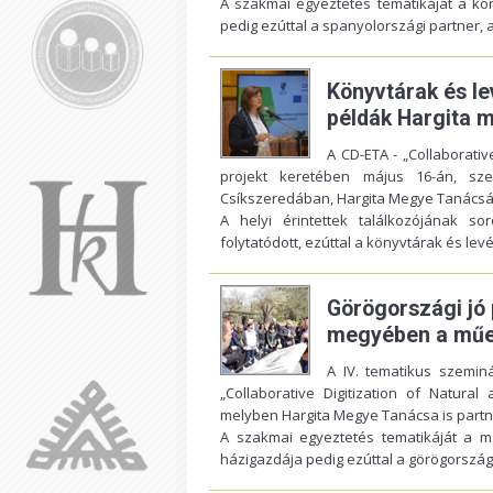
A szakmai egyeztetés tematikáját a köny
pedig ezúttal a spanyolországi partner, a
Könyvtárak és lev
példák Hargita 
A CD-ETA - „Collaborativ
projekt keretében május 16-án, szer
Csíkszeredában, Hargita Megye Tanács
A helyi érintettek találkozójának 
folytatódott, ezúttal a könyvtárak és levé
Görögországi jó 
megyében a műem
A IV. tematikus szemin
„Collaborative Digitization of Natural
melyben Hargita Megye Tanácsa is partn
A szakmai egyeztetés tematikáját a mű
házigazdája pedig ezúttal a görögországi 