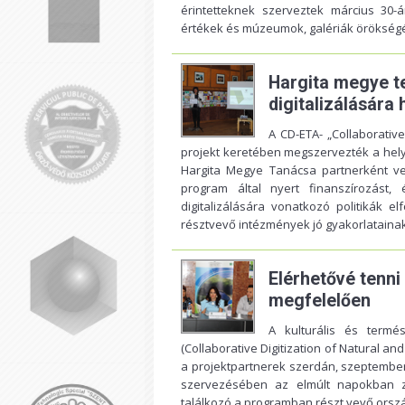
érintetteknek szerveztek március 30
értékek és múzeumok, galériák örökségéne
Hargita megye te
digitalizálására 
A CD-ETA- „Collaborative
projekt keretében megszervezték a helyi
Hargita Megye Tanácsa partnerként v
program által nyert finanszírozást,
digitalizálására vonatkozó politikák e
résztvevő intézmények jó gyakorlatainak
Elérhetővé tenni
megfelelően
A kulturális és termé
(Collaborative Digitization of Natural a
a projektpartnerek szerdán, szeptembe
szervezésében az elmúlt napokban z
találkozó a programban részt vevő orszá