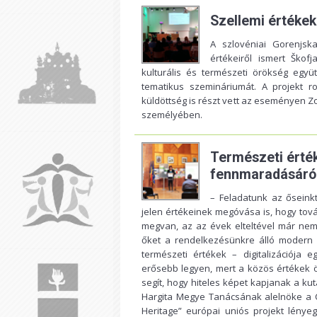
Szellemi értékek 
A szlovéniai Gorenjska
értékeiről ismert Škof
kulturális és természeti örökség együ
tematikus szemináriumát. A projekt r
küldöttség is részt vett az eseményen Z
személyében.
Természeti érté
fennmaradásáról 
– Feladatunk az őseink
jelen értékeinek megóvása is, hogy t
megvan, az az évek elteltével már nem l
őket a rendelkezésünkre álló modern 
természeti értékek – digitalizációja
erősebb legyen, mert a közös értékek ö
segít, hogy hiteles képet kapjanak a kut
Hargita Megye Tanácsának alelnöke a CD-
Heritage” európai uniós projekt lénye