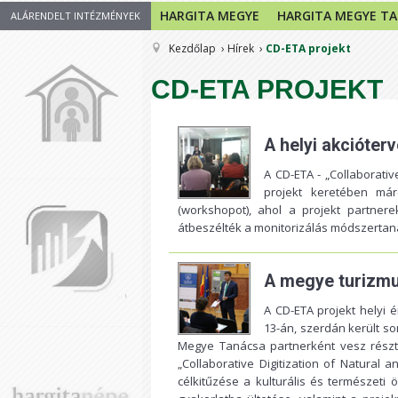
HARGITA MEGYE
HARGITA MEGYE T
ALÁRENDELT INTÉZMÉNYEK
Kezdőlap
Hírek
CD-ETA projekt
CD-ETA PROJEKT
A helyi akcióterv
A CD-ETA - „Collaborativ
projekt keretében már
(workshopot), ahol a projekt partner
átbeszélték a monitorizálás módszertaná
A megye turizmus
A CD-ETA projekt helyi é
13-án, szerdán került 
Megye Tanácsa partnerként vesz részt 
„Collaborative Digitization of Natural 
célkitűzése a kulturális és természeti 