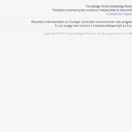
"Gazdasági Versenyképesség Növel
"Komplex e-kormányzási rendszer kifejlesztése és bevezet
A projekttel kapcs
Részletes információkért az Európai Unió által finanszírozott más program
Ez az anyag nem tükrözi a hivatalos álláspontját az E
Copyright © 2013 Hargita Megye Tanácsa. Minden jog fenntartva |
Ál