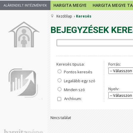
HARGITA MEGYE
HARGITA MEGYE T
ALÁRENDELT INTÉZMÉNYEK
Kezdőlap
Keresés
BEJEGYZÉSEK KERE
Keresés tipusa:
Forrás:
Pontos keresés
Legalább egy szó
Nyelv:
Minden szó
Archívum:
Nincs találat