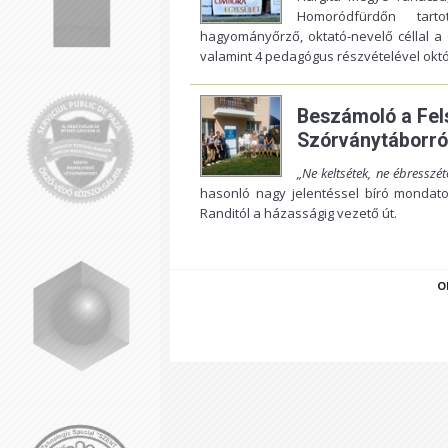
Homoródfürdőn tar
hagyományőrző, oktató-nevelő céllal a 
valamint 4 pedagógus részvételével októb
Beszámoló a Fel
Szórványtáborró
„Ne keltsétek, ne ébresszé
hasonló nagy jelentéssel bíró mondato
Randitól a házasságig vezető út.
O