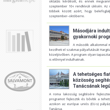
oktatás kérdését, és ennek megvanna
szeptember 10-i rendkívüli ülésén. Az 
többek között azért, hogy belefoglal
szeptember–októberre.
Másodjára indul
gyakornoki prog
A második alkalommal me
kezdheti el szakmai pályafutását Hargi
közeljövőben. A program olyan tapasztal
is előnnyel indulhatnak.
A tehetséges fia
közösség segíté
Tanácsának legúj
A roma lakosság segítésére fejleszte
programot fejlesztik és bővítik a teh
azokon az európai uniós (EU-s) pályá
Tanácsa.