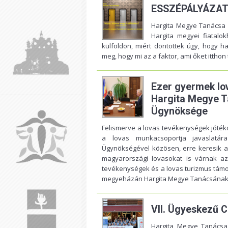
ESSZÉPÁLYÁZAT: 
Hargita Megye Tanácsa é
Hargita megyei fiatalok
külföldön, miért döntöttek úgy, hogy ha
meg, hogy mi az a faktor, ami őket itthon t
Ezer gyermek lo
Hargita Megye T
Ügynöksége
Felismerve a lovas tevékenységek jóték
a lovas munkacsoportja javaslatár
Ügynökségével közösen, erre keresik a 
magyarországi lovasokat is várnak az
tevékenységek és a lovas turizmus támog
megyeházán Hargita Megye Tanácsának 
VII. Ügyeskezű C
Hargita Megye Tanácsa