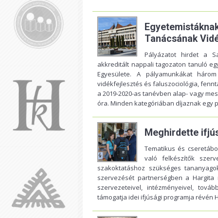
Egyetemistáknak
Tanácsának Vidé
Pályázatot hirdet a S
akkreditált nappali tagozaton tanuló e
Egyesülete. A pályamunkákat három 
vidékfejlesztés és faluszociológia, fennt
a 2019-2020-as tanévben alap- vagy mest
óra. Minden kategóriában díjaznak egy pál
Meghirdette ifjú
Tematikus és cseretábo
való felkészítők szerv
szakoktatáshoz szükséges tananyagok
szervezését partnerségben a Hargit
szervezeteivel, intézményeivel, tov
támogatja idei ifjúsági programja révén