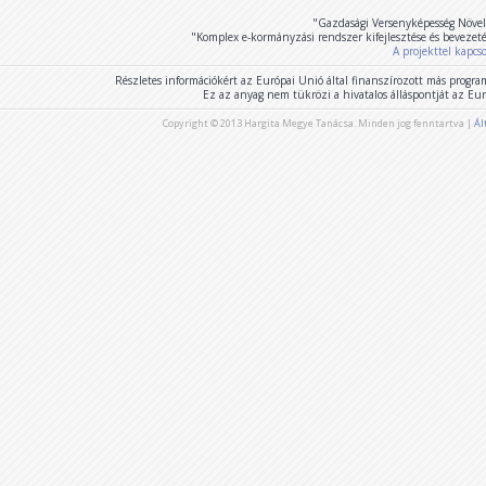
"Gazdasági Versenyképesség Növel
"Komplex e-kormányzási rendszer kifejlesztése és bevezet
A projekttel kapcs
Részletes információkért az Európai Unió által finanszírozott más program
Ez az anyag nem tükrözi a hivatalos álláspontját az E
Copyright © 2013 Hargita Megye Tanácsa. Minden jog fenntartva |
Ál