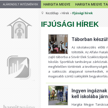
HARGITA MEGYE
HARGITA MEGYE T
ALÁRENDELT INTÉZMÉNYEK
Kezdőlap
Hírek
Ifjúsági hírek
IFJÚSÁGI HÍREK
Táborban készül
Az iskolakezdés előtti 
töltötték. Az Alfalvi Fi
zajló táborba a Sövér Elek Szakközépisk
Iskolás Sportklub tanítványai zárkóztak
megfelelően történtek a tevékenységek 
a sakkozás alapjaival ismerkedtek, 
magasabb szintű sakkjáték begyakorlás
Ingyen ingáznak 
kell iskolába járn
Hargita Megye Tanácsa,