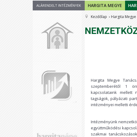
HARGITA MEGYE
HAR
ALÁRENDELT INTÉZMÉNYEK
Kezdőlap
Hargita Megye
NEMZETKÖZ
Hargita Megye Tanácsa
szeptemberétől 1 örm
kapcsolataink mellett 
tagságok, pályázati par
intézményei melletti érd
Intézményünk nemzetközi
együttműködési kapcsol
szakmai tanácskozásoko