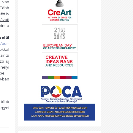
k van
 Több
tét
is
ázati
mint a
elül
/our-
okkal
zintű
zó új
helyi
be.
9-ben
 több
egyei