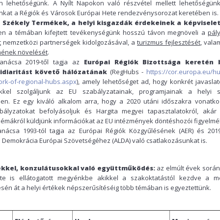
 lehetőségünk. A Nyílt Napokon való részvétel mellett lehetőségün
kat a Régiók és Városok Európai Hete rendezvénysorozat keretében is.
a
Székely Termékek, a helyi kisgazdák érdekeinek a képvisele
bben a témában kifejtett tevékenységünk hosszú távon megnöveli a
pály
t
nemzetközi partnerségek kidolgozásával, a
turizmus fejlesztését
, vala
mének növelését
.
anácsa 2019-től tagja az
Európai Régiók Bizottsága keretén b
diaritást követő hálózatának
(RegHubs -
https://cor.europa.eu/hu
rk-of-regional-hubs.aspx
), amely lehetőséget ad, hogy konkrét javaslat
ekkel szolgáljunk az EU szabályzatainak, programjainak a helyi s
etően. Ez egy kiváló alkalom arra, hogy a 2020 utáni időszakra vonatko
abályzatokat befolyásoljuk és Hargita megyei tapasztalatokról, akár 
blémákról küldjünk információkat az EU intézmények döntéshozói figyelmé
nácsa 1993-tól tagja az Európai Régiók Közgyűlésének (AER) és 201
lyi Demokrácia Európai Szövetségéhez (ALDA) való csatlakozásunkat is.
kkel, konzulátusokkal való együttműködés:
az elmúlt évek során
te is ellátogatott megyénkbe akikkel a szakoktatástól kezdve a m
sén át a helyi értékek népszerűsítéséig több témában is egyeztettünk.