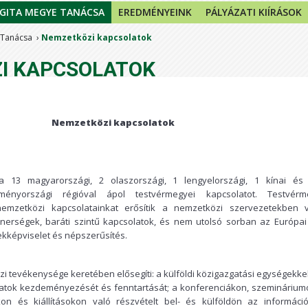
GITA MEGYE TANÁCSA
EREDMÉNYEINK
PÁLYÁZATI KIÍRÁSOK
 Tanácsa
Nemzetközi kapcsolatok
I KAPCSOLATOK
Nemzetközi kapcsolatok
 13 magyarországi, 2 olaszországi, 1 lengyelországi, 1 kínai és
ényországi régióval ápol testvérmegyei kapcsolatot. Testvérm
nemzetközi kapcsolatainkat erősítik a nemzetközi szervezetekben vá
tnerségek, baráti szintű kapcsolatok, és nem utolsó sorban az Európai
ekképviselet és népszerűsítés.
 tevékenysége keretében elősegíti: a külföldi közigazgatási egységekkel
atok kezdeményezését és fenntartását; a konferenciákon, szeminárium
n és kiállításokon való részvételt bel- és külföldön az informáci