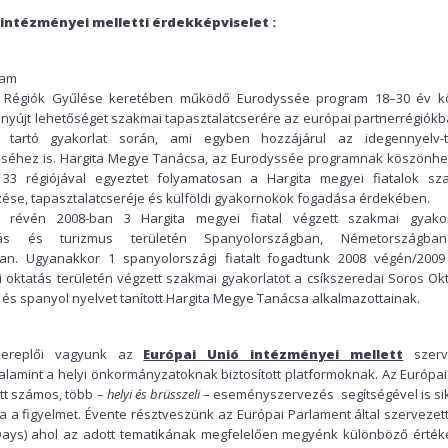
 intézményei melletti érdekképviselet :
ram
 Régiók Gyűlése keretében működő Eurodyssée program 18–30 év kö
 nyújt lehetőséget szakmai tapasztalatcserére az európai partnerrégiókb
 tartó gyakorlat során, ami egyben hozzájárul az idegennyelv-
téséhez is. Hargita Megye Tanácsa, az Eurodyssée programnak köszönhe
33 régiójával egyeztet folyamatosan a Hargita megyei fiatalok sz
ése, tapasztalatcseréje és külföldi gyakornokok fogadása érdekében.
 révén 2008-ban 3 Hargita megyei fiatal végzett szakmai gyakor
tás és turizmus területén Spanyolországban, Németországba
ban. Ugyanakkor 1 spanyolországi fiatalt fogadtunk 2008 végén/2009
i oktatás területén végzett szakmai gyakorlatot a csíkszeredai Soros Okt
és spanyol nyelvet tanított Hargita Megye Tanácsa alkalmazottainak.
szereplői vagyunk az
Európai Unió intézményei mellett
szerv
amint a helyi önkormányzatoknak biztosított platformoknak. Az Európai
tt számos, több –
helyi és brüsszeli
– eseményszervezés segítségével is sik
a a figyelmet. Évente résztveszünk az Európai Parlament által szervezett 
ys) ahol az adott tematikának megfelelően megyénk különböző érték