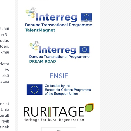
zötti
an 3–
tudás
tően,
akmai
latot
n és
ENSIE
 első
atási
ezett
 Unió
erült
Nyílt
einek