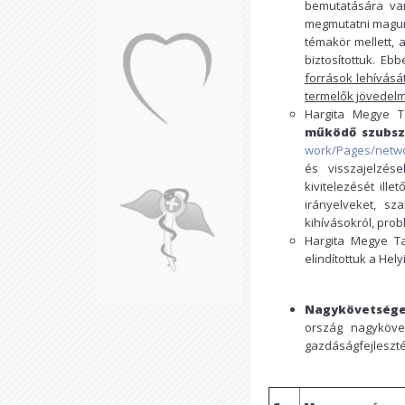
bemutatására van
megmutatni magun
témakör mellett, 
biztosítottuk. E
források lehívásá
termelők jövedel
Hargita Megye T
működő szubszi
work/Pages/netwo
és visszajelzés
kivitelezését ill
irányelveket, sz
kihívásokról, pro
Hargita Megye Ta
elindítottuk a He
Nagykövetsége
ország nagyköve
gazdáságfejleszté