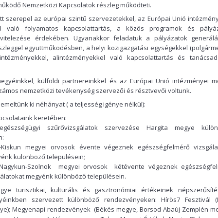
működő Nemzetközi Kapcsolatok részleg működteti.
ött szerepel az európai szintű szervezetekkel, az Európai Unió intézmény
l való folyamatos kapcsolattartás, a közös programok és pályá
itelezése érdekében. Ugyanakkor feladatuk a pályázatok generál
észleggel együttműködésben, a helyi közigazgatási egységekkel (polgárme
 intézményekkel, alintézményekkel való kapcsolattartás és tanácsa
gyéinkkel, külföldi partnereinkkel és az Európai Unió intézményei mel
zámos nemzetközi tevékenység szervezői és résztvevői voltunk.
emeltünk ki néhányat ( a teljesség igénye nélkül):
csolataink keretében:
egészségügyi szűrővizsgálatok szervezése Hargita megye külö
n:
-Kiskun megyei orvosok évente végeznek egészségfelmérő vizsgála
énk különböző településein;
-Nagykun-Szolnok megyei orvosok kétévente végeznek egészségfe
gálatokat megyénk különböző településein.
gye turisztikai, kulturális és gasztronómiai értékeinek népszerűsít
yéinkben szervezett különböző rendezvényeken: Hírös7 Fesztivál (
ye); Megyenapi rendezvények (Békés megye, Borsod-Abaúj-Zemplén m