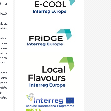
nt új
lezői
uk az
udás,
eNet
rópai
annak
tet a
mára,
 a 15
nácsa
által
urope
edési
ása a
évén.