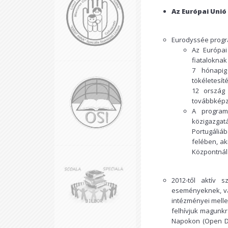
Az Európai Unió
Eurodyssée prog
Az Európai
fiataloknak
7 hónapig
tökéletesí
12 ország 
továbbképz
A program
közigazga
Portugáliá
felében, ak
Központnál 
2012-től aktív 
eseményeknek, val
intézményei melle
felhívjuk magunkr
Napokon (Open Da