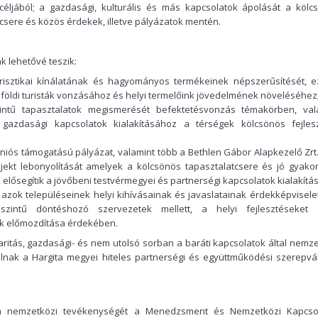
céljából; a gazdasági, kulturális és más kapcsolatok ápolását a kölc
csere és közös érdekek, illetve pályázatok mentén.
k lehetővé teszik:
risztikai kínálatának és hagyományos termékeinek népszerűsítését, ez
lföldi turisták vonzásához és helyi termelőink jövedelmének növeléséhez
intű tapasztalatok megismerését befektetésvonzás témakörben, val
 gazdasági kapcsolatok kialakításához a térségek kölcsönös fejles
iós támogatású pályázat, valamint több a Bethlen Gábor Alapkezelő Zrt. 
ojekt lebonyolítását amelyek a kölcsönös tapasztalatcsere és jó gyakor
elősegítik a jövőbeni testvérmegyei és partnerségi kapcsolatok kialakításá
azok településeinek helyi kihívásainak és javaslatainak érdekképvisele
zintű döntéshozó szervezetek mellett, a helyi fejlesztéseket 
 előmozdítása érdekében.
daritás, gazdasági- és nem utolsó sorban a baráti kapcsolatok által nemz
lnak a Hargita megyei hiteles partnerségi és együttműködési szerepvál
a nemzetközi tevékenységét a Menedzsment és Nemzetközi Kapcso