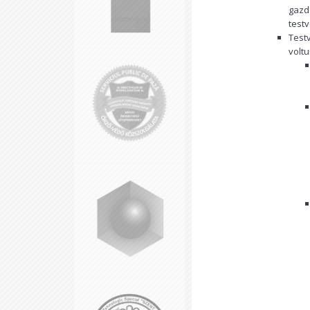
gazd
test
Test
volt