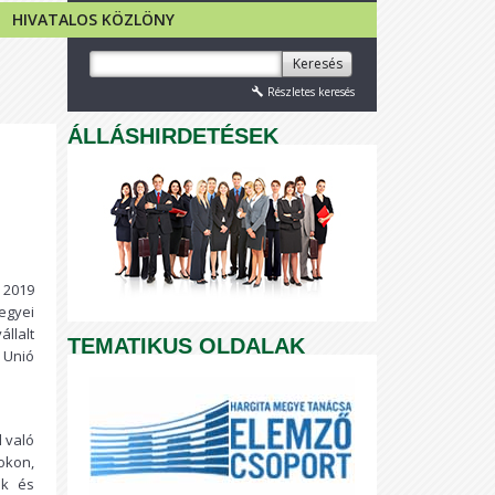
HIVATALOS KÖZLÖNY
Keresés
Részletes keresés
ÁLLÁSHIRDETÉSEK
 2019
egyei
llalt
TEMATIKUS OLDALAK
 Unió
 való
okon,
ók és