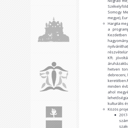
Nógrád meg
Székelyföl
Somogy Meg
megye), Eur
Hargita meg
a programj
Kezdetben
hagyomány
nyilvánít
részvételü
Kft. jóvol
áruházakba
hetven ton
debreceni, 
keretében.
minden évb
ahol megyén
lehetőségü
kulturális 
Közös proje
2017
szám
szak