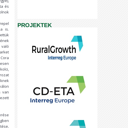
gye),
ta és
olnok
repel
PROJEKTEK
a is.
ettük
yének
 való
arket
 Cora
zesen
olci,
rozat
iknek
válon
s van
ezett
erése
égben
tése,