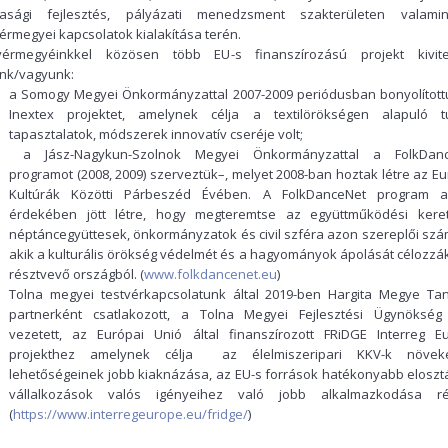
asági fejlesztés, pályázati menedzsment szakterületen valami
vérmegyei kapcsolatok kialakítása terén.
vérmegyéinkkel közösen több EU-s finanszírozású projekt kivite
unk/vagyunk:
a Somogy Megyei Önkormányzattal 2007-2009 periódusban bonyolított
Inextex projektet, amelynek célja a textilörökségen alapuló t
tapasztalatok, módszerek innovatív cseréje volt;
a Jász-Nagykun-Szolnok Megyei Önkormányzattal a FolkDanc
programot (2008, 2009) szerveztük–, melyet 2008-ban hoztak létre az Eu
Kultúrák Közötti Párbeszéd Évében. A FolkDanceNet program 
érdekében jött létre, hogy megteremtse az együttműködési kere
néptáncegyüttesek, önkormányzatok és civil szféra azon szereplői szá
akik a kulturális örökség védelmét és a hagyományok ápolását célozzák
résztvevő országból. (
www.folkdancenet.eu
)
Tolna megyei testvérkapcsolatunk által 2019-ben Hargita Megye Ta
partnerként csatlakozott, a Tolna Megyei Fejlesztési Ügynökség 
vezetett, az Európai Unió által finanszírozott FRiDGE Interreg E
projekthez amelynek célja az élelmiszeripari KKV-k növek
lehetőségeinek jobb kiaknázása, az EU-s források hatékonyabb eloszt
vállalkozások valós igényeihez való jobb alkalmazkodása r
(
https://www.interregeurope.eu/fridge/
)