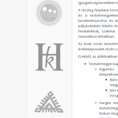
Igazgatóság keretében 
A részleg feladatai köz
és a testvérmegyékke
kezdeményezése és kiv
pályázatokért felelős r
hivatalokkal), szakmai
nemzetközi témákban.
Az évek során testvérme
érdekképviselet révén s
Ezekből, az alábbiakban 
Testvérmegyei kap
Ingyenes 
települései
Bács
megy
Jász
vizs
Hargita me
testvérmeg
Kiskun meg