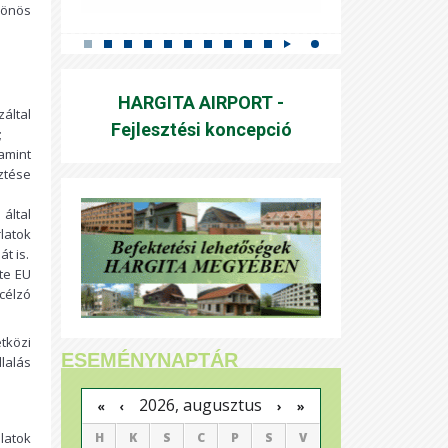
sönös
HARGITA AIRPORT -
által
Fejlesztési koncepció
;
amint
ztése
által
latok
t is.
te EU
célzó
etközi
ESEMÉNYNAPTÁR
lalás
2026, augusztus
›
»
«
‹
latok
H
K
S
C
P
S
V