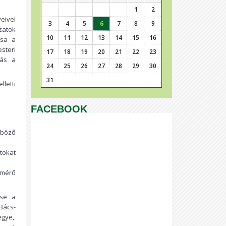
1
2
eivel
3
4
5
6
7
8
9
zatok
10
11
12
13
14
15
16
ása a
steri
17
18
19
20
21
22
23
dás a
24
25
26
27
28
29
30
31
letti
FACEBOOK
nböző
tokat
lmérő
ése a
Bács-
egye,