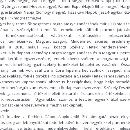
ye, Vas megye), Vár a megye – Tolna Megyei Értékek Napja (Tolna me
d Gyöngyszemei (Heves megye), Farmer Expo (Hajdú-Bihar megye), Hargi
yei Értékek Napja (Somogy megye), Tisza-tavi Napok (Jász-Nagykun-Sz
ópai Piknik (Pest megye)
yei helyi termelők segítése: Hargita Megye Tanácsának már 2008 óta sze
ában a székelyföldi termelők termékeinek külföldi piachoz juttatás
 termékbemutatókkal, vásárokkal, kiállításokkal népszerűsít
os termékeinket Magyarországon. Mindennek sikeres eredmén
hatjuk a 2010. május 7-22. közötti Székely Hetek rendezvényen
nket. A budapesti esemény Hargita Megye Tanácsa és a Magyar Hiperm
tából került megszervezésre, ennek következtében a magyarországi
n volt lehetőség igazi székely termékeket kóstolni és vásárolni. Öss
nányi termék volt szállítva a Cora hipermarket szolnoki, szegedi, misk
budakalászi, fóti és törökbálinti üzletébe a Székely Hetek rendezvényso
Nemzetközi kapcsolataink ahhoz is hozzájárultak, hogy helyi termelő
en lehetőségük van résztvenni a Budapesten szervezett Székely Feszti
k gasztronómiai értékei mellett kulturális és turisztikai értékeinket i
nk népszerűsíteni. Ugyanakkor számos a testvérmegyéink által szerv
és turisztikai rendezvényre is meghívást kapnak.
ktek:
-től kezdve a Bethlen Gábor Alapkezetlő Zrt támogatásainak elny
os program lebonyolítását tette lehetővé testvérmegyéinkkel partners
oktatás, vallásturizmus, műemlékvédelem, helyi értéktárak fejlesz