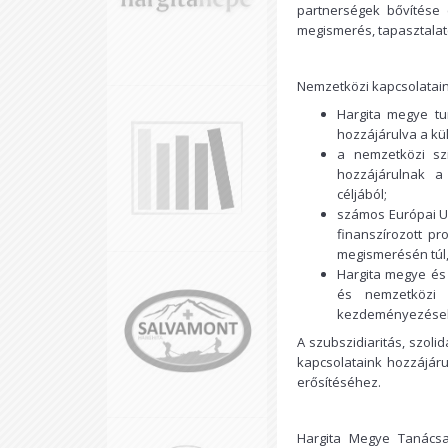
partnerségek bővítése 
megismerés, tapasztalat
Nemzetközi kapcsolatain
Hargita megye tu
hozzájárulva a kü
a nemzetközi sz
hozzájárulnak a
céljából;
számos Európai Un
finanszírozott pr
megismerésén túl, 
Hargita megye és 
és nemzetközi s
kezdeményezések
A szubszidiaritás, szoli
kapcsolataink hozzájáru
erősítéséhez.
Hargita Megye Tanács