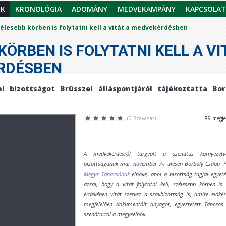
EK
KRONOLÓGIA
ADOMÁNY
MEDVEKAMPÁNY
KAPCSOLAT
élesebb körben is folytatni kell a vitát a medvekérdésben
KÖRBEN IS FOLYTATNI KELL A VI
RDÉSBEN
i bizottságot Brüsszel álláspontjáról tájékoztatta Bor
(0 Szavazat)
89 megje
A medvekérdésről tárgyalt a szenátus környezetv
bizottságának mai, november 7-i ülésén Borboly Csaba,
Megye Tanácsának
elnöke, ahol a bizottság tagjai egyeté
azzal, hogy a vitát folytatni kell, szélesebb körben is
érdekében vitát szervez a szakbizottság is, amire előkés
megfelelően dokumentált anyagot, egyeztetett Tánczos
szenátorral a megyeelnök.