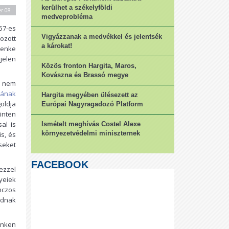
kerülhet a székelyföldi
er 08
medveprobléma
57-es
Vigyázzanak a medvékkel és jelentsék
ozott
a károkat!
Benke
jelen
Közös fronton Hargita, Maros,
Kovászna és Brassó megye
e nem
gának
Hargita megyében ülésezett az
oldja
Európai Nagyragadozó Platform
zinten
al is
Ismételt meghívás Costel Alexe
környezetvédelmi miniszternek
is, és
seket
FACEBOOK
ezzel
yeiek
ánczos
udnak
inken