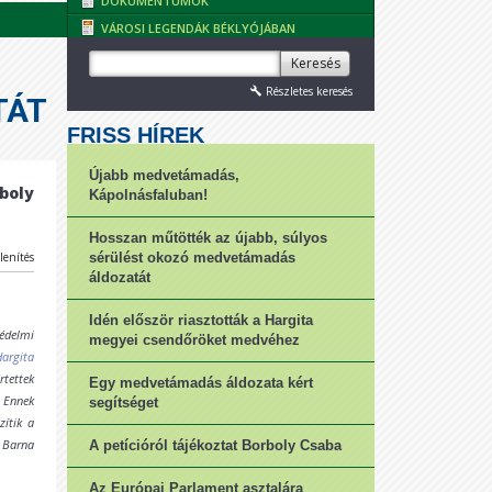
DOKUMENTUMOK
VÁROSI LEGENDÁK BÉKLYÓJÁBAN
Keresés
Részletes keresés
TÁT
FRISS HÍREK
Újabb medvetámadás,
boly
Kápolnásfaluban!
Hosszan műtötték az újabb, súlyos
lenítés
sérülést okozó medvetámadás
áldozatát
Idén először riasztották a Hargita
édelmi
megyei csendőröket medvéhez
Hargita
rtettek
Egy medvetámadás áldozata kért
. Ennek
segítséget
zítik a
 Barna
A petícióról tájékoztat Borboly Csaba
Az Európai Parlament asztalára