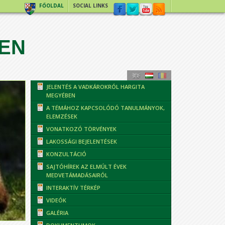
FŐOLDAL
SOCIAL LINKS
EN
JELENTÉS A VADKÁROKRÓL HARGITA
MEGYÉBEN
A TÉMÁHOZ KAPCSOLÓDÓ TANULMÁNYOK,
ELEMZÉSEK
VONATKOZÓ TÖRVÉNYEK
LAKOSSÁGI BEJELENTÉSEK
KONZULTÁCIÓ
SAJTÓHÍREK AZ ELMÚLT ÉVEK
MEDVETÁMADÁSAIRÓL
INTERAKTÍV TÉRKÉP
VIDEÓK
GALÉRIA