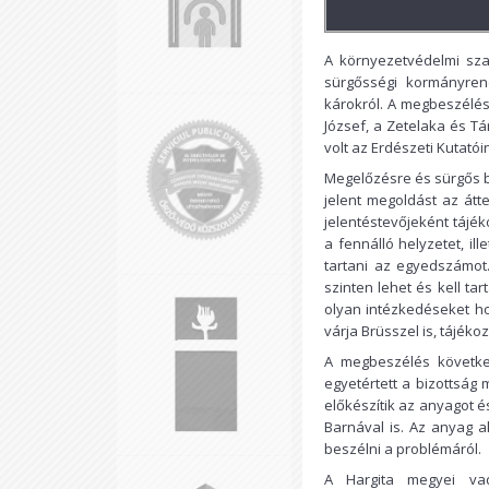
A környezetvédelmi sza
sürgősségi kormányrend
károkról. A megbeszélés
József, a Zetelaka és Tá
volt az Erdészeti Kutatói
Megelőzésre és sürgős b
jelent megoldást az át
jelentéstevőjeként tájék
a fennálló helyzetet, il
tartani az egyedszámot
szinten lehet és kell ta
olyan intézkedéseket ho
várja Brüsszel is, tájék
A megbeszélés következt
egyetértett a bizottság
előkészítik az anyagot é
Barnával is. Az anyag
beszélni a problémáról.
A Hargita megyei va