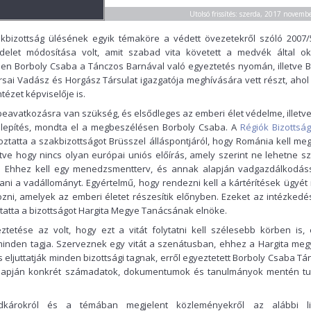
Utolsó frissítés: szerda, 2017 novemb
kbizottság ülésének egyik témaköre a védett övezetekről szóló 2007/
elet módosítása volt, amit szabad vita követett a medvék által ok
en Borboly Csaba a Tánczos Barnával való egyeztetés nyomán, illetve 
rsai Vadász és Horgász Társulat igazgatója meghívására vett részt, ahol 
ntézet képviselője is.
eavatkozásra van szükség, és elsődleges az emberi élet védelme, illetv
telepítés, mondta el a megbeszélésen Borboly Csaba. A
Régiók Bizottsá
oztatta a szakbizottságot Brüsszel álláspontjáról, hogy Románia kell meg
letve hogy nincs olyan európai uniós előírás, amely szerint ne lehetne s
. Ehhez kell egy menedzsmentterv, és annak alapján vadgazdálkodáss
rtani a vadállományt. Egyértelmű, hogy rendezni kell a kártérítések ügyét 
zni, amelyek az emberi életet részesítik előnyben. Ezeket az intézkedé
oztatta a bizottságot Hargita Megye Tanácsának elnöke.
etése az volt, hogy ezt a vitát folytatni kell szélesebb körben is, 
 minden tagja. Szerveznek egy vitát a szenátusban, ehhez a Hargita meg
s eljuttatják minden bizottsági tagnak, erről egyeztetett Borboly Csaba T
 alapján konkrét számadatok, dokumentumok és tanulmányok mentén t
dkárokról és a témában megjelent közleményekről az alábbi l