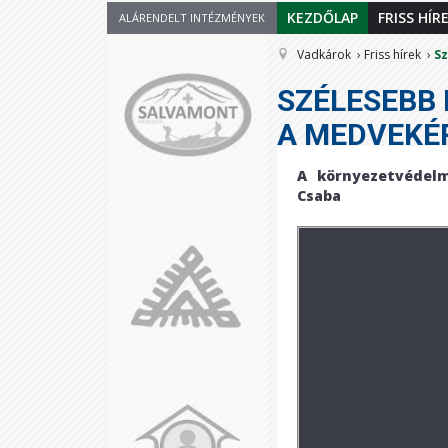
KEZDŐLAP
FRISS HÍR
ALÁRENDELT INTÉZMÉNYEK
Vadkárok
Friss hírek
Sz
SZÉLESEBB 
A MEDVEKÉ
A környezetvédelm
Csaba