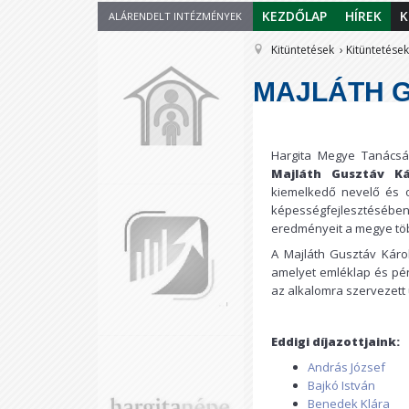
KEZDŐLAP
HÍREK
K
ALÁRENDELT INTÉZMÉNYEK
Kitüntetések
Kitüntetések
MAJLÁTH G
Hargita Megye Tanácsán
Majláth Gusztáv Kár
kiemelkedő nevelő és 
képességfejlesztésében
eredményeit a megye töb
A Majláth Gusztáv Károl
amelyet emléklap és pé
az alkalomra szervezet
Eddigi díjazottjaink:
András József
Bajkó István
Benedek Klára