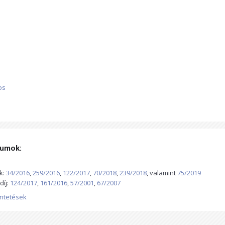
os
tumok:
k:
34/2016
,
259/2016
,
122/2017
,
70/2018
,
239/2018
, valamint
75/2019
díj:
124/2017
,
161/2016
,
57/2001
,
67/2007
tüntetések