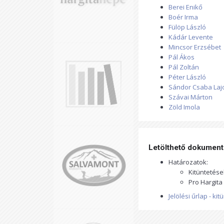
Berei Enikő
Boér Irma
Fülöp László
Kádár Levente
Mincsor Erzsébet
Pál Ákos
Pál Zoltán
Péter László
Sándor Csaba Laj
Szávai Márton
Zöld Imola
Letölthető dokumen
Határozatok:
Kitüntetése
Pro Hargita 
Jelölési űrlap - ki