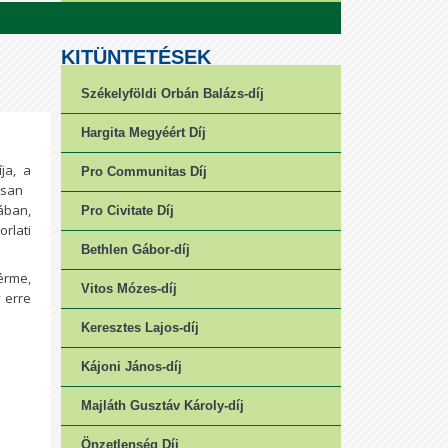
KITÜNTETÉSEK
Székelyföldi Orbán Balázs-díj
Hargita Megyéért Díj
ja, a
Pro Communitas Díj
san
ában,
Pro Civitate Díj
rlati
Bethlen Gábor-díj
érme,
Vitos Mózes-díj
 erre
Keresztes Lajos-díj
Kájoni János-díj
Majláth Gusztáv Károly-díj
Önzetlenség Díj