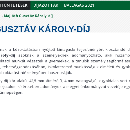
ITÜNTETÉSEK
DÍJAZOTTAK
BALLAGÁS 2021
Majláth Gusztáv Károly-díj
USZTÁV KÁROLY-DÍJ
ak a közoktatásban nyújtott kimagasló teljesítményért kiosztandó dí
oly-díj
azoknak a személyeknek adományozható, akik huzamo
oktató munkát végeztek a gyermekek, a tanulók személyiségformálás
, tehetséggondozásában, iskolateremtő munkásságuk elméleti és gyako
b oktatási intézményében hasznosítják.
y-díj kör alakú, 42,5 mm átmérőjű, 4 mm vastagságú, egyoldalas vert 
nzjutalom kíséretében adományoz a megyei önkormányzat vezetője egy
t ünnepségen.